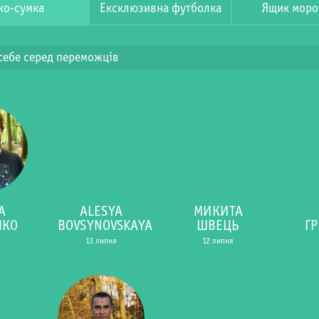
ко-сумка
Ексклюзивна футболка
Ящик моро
себе серед переможців
А
ALESYA
МИКИТА
НКО
BOVSYNOVSKAYA
ШВЕЦЬ
Г
13 липня
12 липня