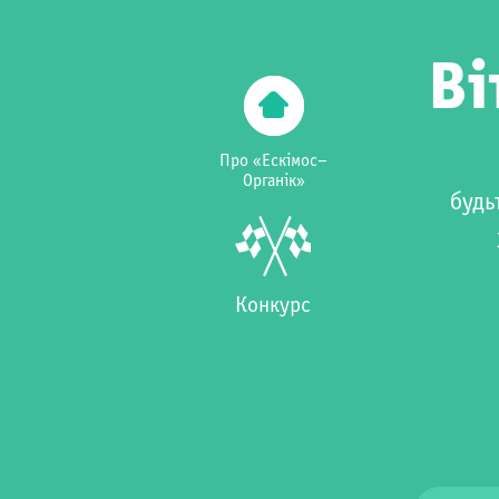
Ві
Про «Ескімос–
Органік»
будь
Конкурс